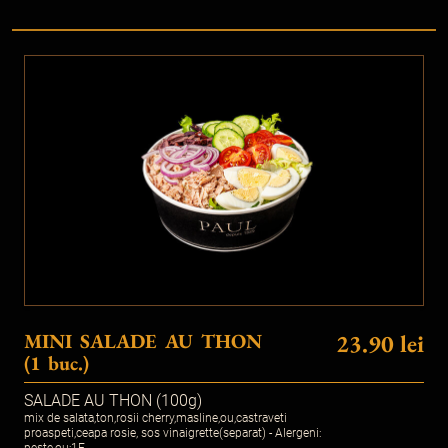
MINI SALADE AU THON
23.90 lei
(1 buc.)
SALADE AU THON (100g)
mix de salata,ton,rosii cherry,masline,ou,castraveti
proaspeti,ceapa rosie, sos vinaigrette(separat) - Alergeni:
peste,ou;1E