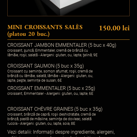
MINI CROISSANTS SALÈS
150.00 lei
(platou 20 buc.)
CROISSANT JAMBON EMMENTALER (5 buc x 40g)
croissant, şuncă, Emmentaler, cremă de brânză cu
lămâie, roşii, salată - Alergeni: gluten, ou, lapte, ţelină; 9E
CROISSANT SAUMON (5 buc x 35g)
Croissant cu semințe, somon afumat, roşii, cremă de
brânză cu lămâie, salată, lămâie - Alergeni: gluten, ou,
lapte, peşte, semințe de susan; 6E
CROISSANT EMMENTALER (5 buc x 25g)
croissant, Emmentaler - Alergeni: gluten, ou, lapte; 6E
CROISSANT CHÈVRE GRAINES (5 buc x 35g)
croissant, brânză de capră, roşii deshidratate, cremă de
brânză, pastă de măsline, seminţe de dovleac, salată
rucola - Alergeni: gluten, ou, lapte, soia; 8E
Vezi detalii:
Informații despre ingrediente, alergeni,