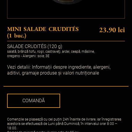
MINI SALADE CRUDITÉS
23.90 lei
(1 buc.)
SALADE CRUDITÉS (120 g)
salată, brânză tofu, roşii, castraveţi, ardei, ceapă, măsline,
oregano - Alergeni: soia; 3E
Vezi detalii:
Informații despre ingrediente, alergeni,
aditivi, gramaje produse și valori nutriționale
COMANDĂ
Comenzile se plasează cu cel puțin 24h înainte de livrare, iar înregistrarea
acestora se efectuează de Luni până Duminică, în intervalul orar 8:00 –
18:00.