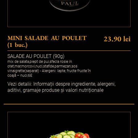
MINI SALADE AU POULET
23.90 lei
(1 buc.)
SALADE AU POULET (90g)
mix de salata,piept de pui,sfecla rosie in
otet,mar,morcovi,nuci,stafide,parmezan,sos
vinaigrette(separat) - Alergeni: lapte, fructe fructe în
coajă – nuci;6E
Vezi detalii:
Informații despre ingrediente, alergeni,
aditivi, gramaje produse și valori nutriționale