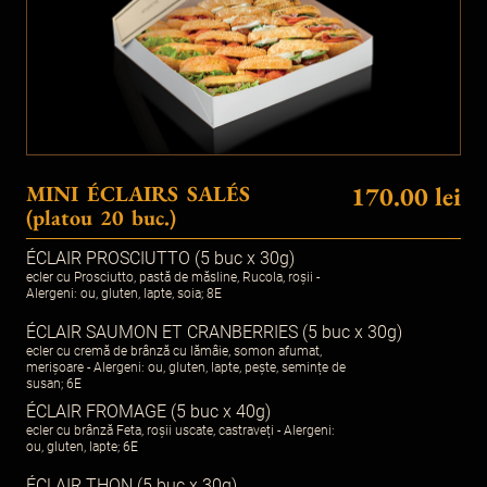
MINI ÉCLAIRS SALÉS
170.00 lei
(platou 20 buc.)
ÉCLAIR PROSCIUTTO (5 buc x 30g)
ecler cu Prosciutto, pastă de măsline, Rucola, roșii -
Alergeni: ou, gluten, lapte, soia; 8E
ÉCLAIR SAUMON ET CRANBERRIES (5 buc x 30g)
ecler cu cremă de brânză cu lămâie, somon afumat,
merișoare - Alergeni: ou, gluten, lapte, pește, semințe de
susan; 6E
ÉCLAIR FROMAGE (5 buc x 40g)
ecler cu brânză Feta, roșii uscate, castraveți - Alergeni:
ou, gluten, lapte; 6E
ÉCLAIR THON (5 buc x 30g)