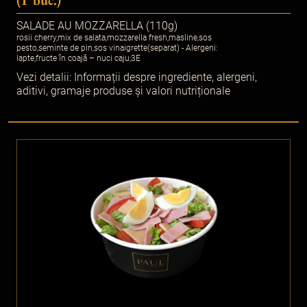
SALADE AU MOZZARELLA (110g)
rosii cherry,mix de salata,mozzarella fresh,masline,sos
pesto,seminte de pin,sos vinaigrette(separat) - Alergeni:
lapte,fructe în coajă – nuci caju;3E
Vezi detalii:
Informații despre ingrediente, alergeni,
aditivi, gramaje produse și valori nutriționale