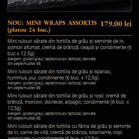
NOU: MINI WRAPS ASSORTIS
179.00 lei
(platou 24 buc.)
Mini rulouri sărate din tortilla de grâu și semințe de in,
somon afumat, cremă de brânză, ceapă și condimente (6
buc x 12.5g)
Alergeni: gluten(grau), lapte(inclusiv lactoza), derivate
din peşte,mustar, 8E
Mini rulouri sărate din tortilla de grâu și spanac,
hummus, pui, condimente (6 buc. x 12,5g)
Alergeni: gluten(grau), lapte(inclusiv lactoza), derivate
din peşte,mustar, 8E
Mini rulouri sărate din tortilla de grâu și roșii, cremă de
brânză, morcovi, dovlecei, arpagic, condimente (6 buc. x
12,5g)
Alergeni: gluten(grau), lapte(inclusiv lactoza), derivate
din peşte,mustar, 8E
Mini rulouri sărate din tortilla cu făina de grâu și semințe
de in, carne de vită, cremă de brânza, edamame, roșii
asezonate cu condimente (6 buc. x 12,5g)