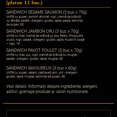
(platou 12 buc.)
SANDWICH SÉSAME SAUMON (3 buc x 70g)
chiflă cu susan, somon afumat, roşii, cremă de brânză
cu lămâie, salată - Alergeni: gluten, lapte, pește, semințe
de susan; 0E
SANDWICH JAMBON CRU (3 buc x 70g)
chiflă cu mac, cremă de brânză cu sos Pesto, Prosciutto
crudo, roşii, salată - Alergeni: gluten, lapte, fructe în coajă
– caju; 1E
SANDWICH PAVOT POULET (3 buc x 70g)
chiflă cu mac, pui, roşii, cremă de brânză cu muştar,
salată - Alergeni: gluten, lapte, muştar; 6E
SANDWICH SAVOUREUX (3 buc x 60g)
chiflă cu susan, salam, castraveţi acri, unt - Alergeni:
gluten, lapte, muştar, semințe de susan; 4E
Vezi detalii:
Informații despre ingrediente, alergeni,
aditivi, gramaje produse și valori nutriționale