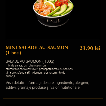
MINI SALADE AU SAUMON
23.90 lei
(1 buc.)
SALADE AU SAUMON ( 100g)
mix de salata,rosii cherry,somon
afumat,avocado,castraveti proaspeti,lamaie,susan,sos
vinaigrette(separat) - Alergeni: peste,seminte de
susan;1E
Vezi detalii:
Informații despre ingrediente, alergeni,
aditivi, gramaje produse și valori nutriționale