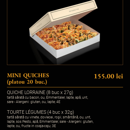
MINI QUICHES
155.00 lei
(platou 20 buc.)
QUICHE LORRAINE (8 buc x 27g)
tartă sărată cu bacon, ou, Emmentaler, lapte, apă, unt,
sare - Alergeni: gluten, ou, lapte; 4E
TOURTE LÉGUMES (4 buc x 32g)
tartă sărată cu vinete, dovlecei, roşii, smântână, ou, unt,
lapte, sos Pesto, apă, Emmentaler, sare - Alergeni: gluten,
lapte, ou, fructe in coaja-caju; 3E